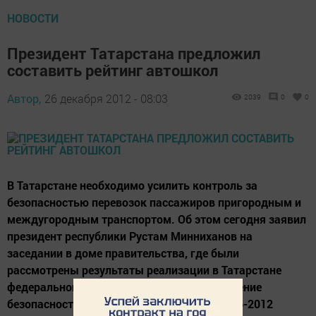
НОВОСТИ
Президент Татарстана предложил
составить рейтинг автошкол
Автор,
26 декабря 2012 - 08:03
2039
0
0
В Татарстане необходимо усилить контроль за
безопасностью перевозок пассажиров пригородным и
междугородным транспортом. Об этом сегодня заявил
президент республики Рустам Минниханов на
заседании в доме правительства, где были
рассмотрены результаты реализации в Татарстане
федеральной целевой программы «Повышение
безопасности дорожного движения на 2006-2012