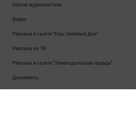
Школа журналистики
Видео
Реклама в газете "Наш Зеленый Дол"
Реклама на ТВ
Реклама в газете "Зеленодольская правда"
Документы
Привет из СССР
Зеленодольская красавица
Фотолетопись Героев
Летопись мужества