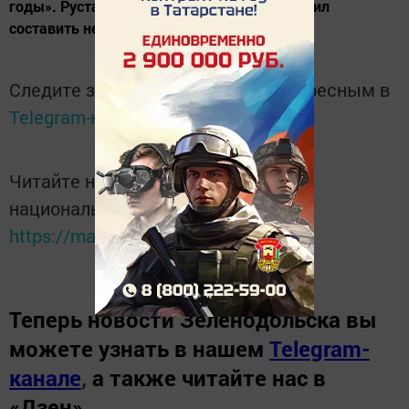
годы». Рустам Минниханов также предложил
составить некий рейтинг...
Следите за самым важным и интересным в
Telegram-канале
Татмедиа
Читайте новости Татарстана в
национальном мессенджере MАХ:
https://max.ru/tatmedia
Теперь
новости Зеленодольска вы
можете узнать в нашем
Telegram-
канале
,
а также читайте нас в
«Дзен»
.