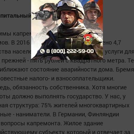
питальный ремонт
ммы капремонта в Татарстане
в. В 2016 году на эти цели направлено 4,7
дства населения. При этом стоимость услуги дл
прежней - пять рублей с квадратного метра. Те
приближают состояние аварийности дома. Бремя
совестные налого- и взносоплательщики.
редь, обязанность собственника. Хотя многие
оты должно выполнять государство. У нас, у
ная структура: 75% жителей многоквартирных
ьные - наниматели. В Германии, Финляндии
 вопросы капремонта. Жилое здание
йствующему субъекту, который и отвечает за