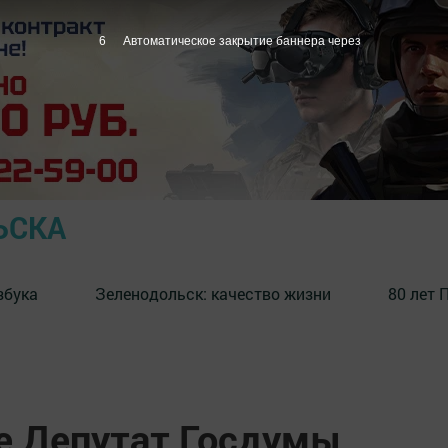
5
Автоматическое закрытие баннера через
ЬСКА
збука
⁠Зеленодольск: качество жизни
80 лет 
е Депутат Госдумы