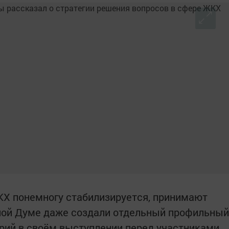
ЖКХ понемногу стабилизируется, принимают
нной Думе даже создали отдельный профильный
арий в своём выступлении перед участниками