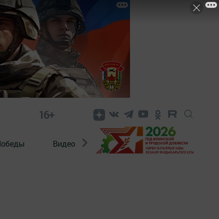
16+
Победы
Видео
Конкурсы
ЭтноДети