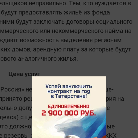
ельщиков неправильно. Тем, кто нуждается в
будут предоставлять жильё из фонда
 ними будут заключать договоры социального
оммерческого или некоммерческого найма на
суждают возможность выделения регионам
ких домов, арендную плату за которые будут
ового аналогичного жилья.
Цена услуг
 Россия» недавно на совещании у вице-
принято решение о введении моратория на
ельно допустимых отклонений (выше
декса) с целью роста тарифов до
Это должно подтолкнуть коммунальные
е резервы экономии. Рост тарифов ЖКХ