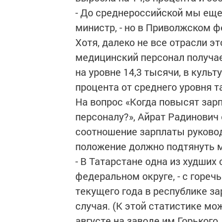
- До среднероссийской мы еще 
министр, - но в Приволжском 
Хотя, далеко не все отрасли э
медицинский персонал получае
на уровне 14,3 тысячи, в культу
процента от среднего уровня т
На вопрос «Когда повысят за
персоналу?», Айрат Радинович 
соотношение зарплаты руководи
положение должно подтянуть 
- В Татарстане одна из худших
федеральном округе, - с гореч
текущего года в республике з
случая. (К этой статистике м
августе на заводе им.Горького