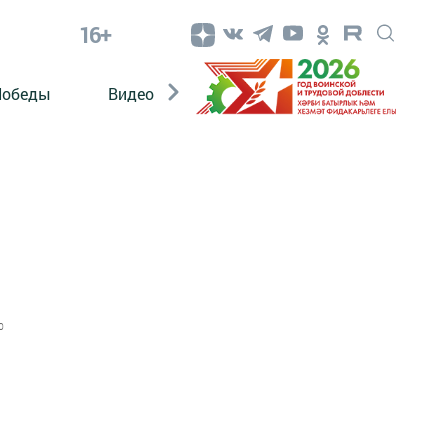
16+
Победы
Видео
Конкурсы
ЭтноДети
0