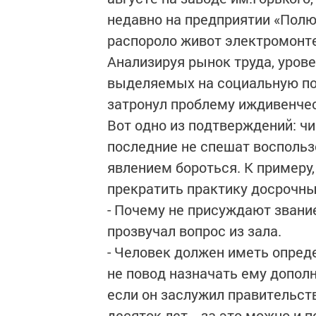
недавно на предприятии «Полю
распороло живот электромонтер
Анализируя рынок труда, уров
выделяемых на социальную по
затронул проблему иждивенчес
Вот одно из подтверждений: чи
последние не спешат восполь
явлением бороться. К примеру,
прекратить практику досрочны
- Почему не присуждают звание
прозвучал вопрос из зала.
- Человек должен иметь опред
не повод назначать ему допол
если он заслужил правительств
десяток лет, - за это можно 