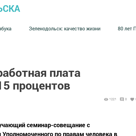
ЬСКА
збука
⁠Зеленодольск: качество жизни
80 лет 
работная плата
15 процентов
1221
0
бучающий семинар-совещание с
Уполномоченного по правам человека в