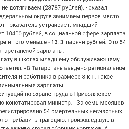
не дотягиваем (28787 рублей), - сказал
федеральном округе занимаем первое место.
тот показатель устраивает: младший
т 10400 рублей, в социальной сфере зарплата
ре и того меньше - 13, 3 тысячи рублей. Это 54
атарстанской зарплаты.
рплату в школах младшему обслуживающему
ответил: «В Татарстане введено региональное
теля и работника в размере 8 к 1. Такое
минимальные зарплаты.
 ситуаций по охране труда в Приволжском
ью констатировал министр. - За семь месяцев
арегистрировано 54 смертельных несчастных
ожно прибавить трагедию, произошедшую в
, где заживо сгорел сборщик корпусов. А