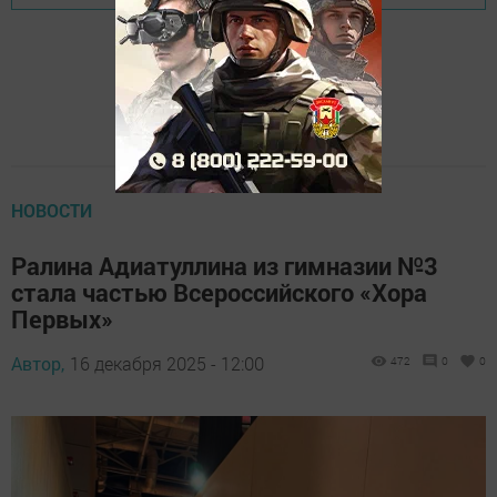
НОВОСТИ
Ралина Адиатуллина из гимназии №3
стала частью Всероссийского «Хора
Первых»
Автор,
16 декабря 2025 - 12:00
472
0
0