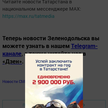
Читайте новости Татарстана в
национальном мессенджере MАХ:
https://max.ru/tatmedia
Теперь
новости Зеленодольска вы
можете узнать в нашем
Telegram-
канале
,
а также читайте нас в
«Дзен»
.
Новости СМИ2
Перейти на страницу новости