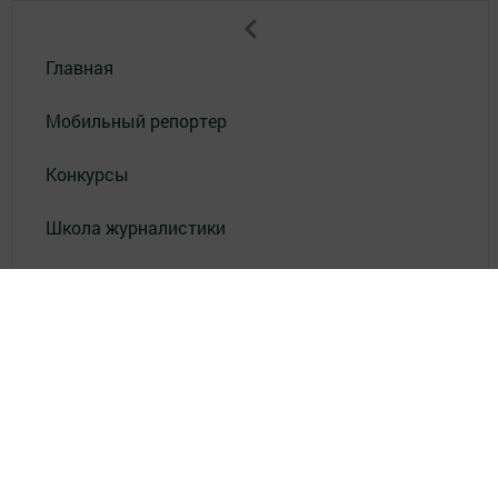
Главная
Мобильный репортер
Конкурсы
Школа журналистики
Видео
Реклама в газете "Наш Зеленый Дол"
Реклама на ТВ
Реклама в газете "Зеленодольская правда"
Документы