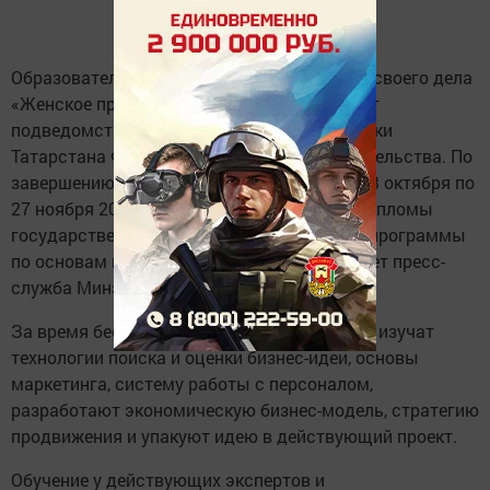
Образовательную программу по созданию своего дела
«Женское предпринимательство» запускает
подведомственный Министерству экономики
Татарстана Фонд поддержки предпринимательства. По
завершению обучения, которое пройдет с 23 октября по
27 ноября 2021 года, участницы получат дипломы
государственного образца о прохождении программы
по основам предпринимательства, сообщает пресс-
служба Минэкономики РТ.
За время бесплатного обучения участницы изучат
технологии поиска и оценки бизнес-идеи, основы
маркетинга, систему работы с персоналом,
разработают экономическую бизнес-модель, стратегию
продвижения и упакуют идею в действующий проект.
Обучение у действующих экспертов и