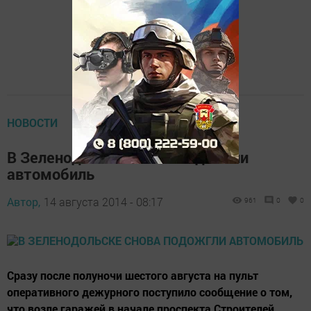
НОВОСТИ
В Зеленодольске снова подожгли
автомобиль
Автор,
14 августа 2014 - 08:17
961
0
0
Сразу после полуночи шестого августа на пульт
оперативного дежурного поступило сообщение о том,
что возле гаражей в начале проспекта Строителей