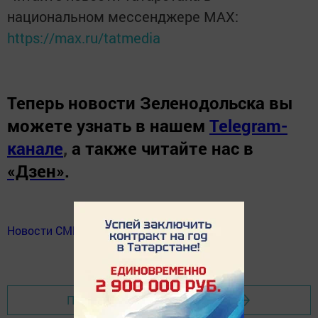
национальном мессенджере MАХ:
https://max.ru/tatmedia
Теперь
новости Зеленодольска вы
можете узнать в нашем
Telegram-
канале
,
а также читайте нас в
«Дзен»
.
Новости СМИ2
Перейти на страницу новости