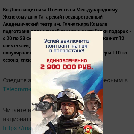
Ко Дню защитника Отечества и Международному
Женскому дню Татарский государственный
Академический театр им. Галиаскара Камала
подготовил для жителей города и республики подарок -
с 20 по 23 февраля и с 5 по 8 марта театр покажет 12
спектаклей, которые пользуются большой
популярностью у зрителей. В афише: премьеры 110-го
сезона, спектакли-участники...
Следите за самым важным и интересным в
Telegram-канале
Татмедиа
Читайте новости Татарстана в
национальном мессенджере MАХ:
https://max.ru/tatmedia