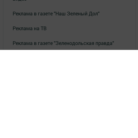
Реклама в газете "Наш Зеленый Дол"
Реклама на ТВ
Реклама в газете "Зеленодольская правда"
Документы
Привет из СССР
Зеленодольская красавица
Фотолетопись Героев
Летопись мужества
«Где эта улица, где этот дом?»