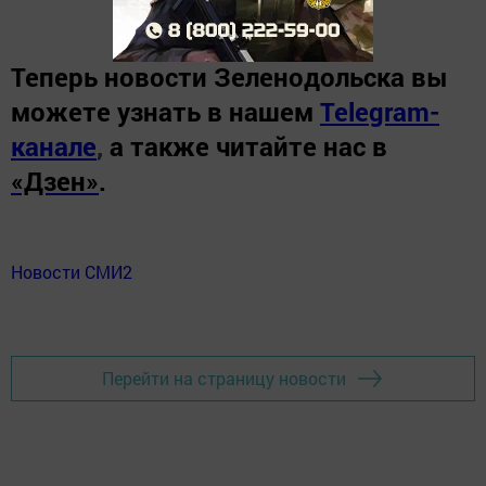
Теперь
новости Зеленодольска вы
можете узнать в нашем
Telegram-
канале
,
а также читайте нас в
«Дзен»
.
Новости СМИ2
Перейти на страницу новости