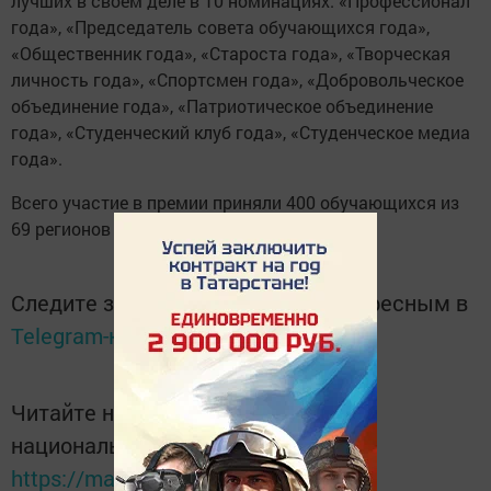
лучших в своем деле в 10 номинациях: «Профессионал
года», «Председатель совета обучающихся года»,
«Общественник года», «Староста года», «Творческая
личность года», «Спортсмен года», «Добровольческое
объединение года», «Патриотическое объединение
года», «Студенческий клуб года», «Студенческое медиа
года».
Всего участие в премии приняли 400 обучающихся из
69 регионов страны.
Следите за самым важным и интересным в
Telegram-канале
Татмедиа
Читайте новости Татарстана в
национальном мессенджере MАХ:
https://max.ru/tatmedia