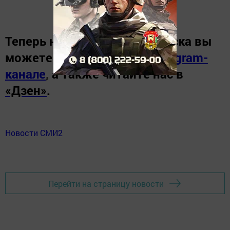
Теперь
новости Зеленодольска вы
можете узнать в нашем
Telegram-
канале
,
а также читайте нас в
«Дзен»
.
Новости СМИ2
Перейти на страницу новости