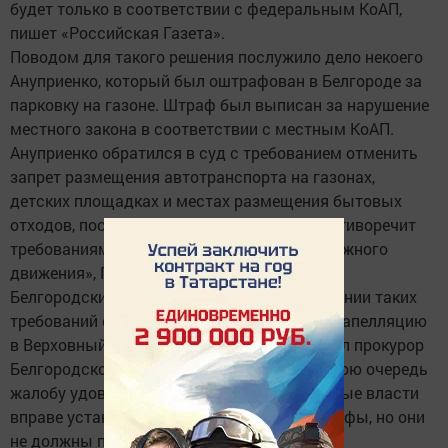
будет только в соответствии с федеральным КоАП,
пишет «Российская Газета».
Поводом для такого решения послужило дело некоего
Ануприенко, который был оштрафован в Белгороде за
парковку на газоне. Штраф был выписан за нарушение
местного закона в соответствии с местным КоАП.
Ануприенко обратился в суд с требованием отменить
запрет размещения автотранспорта на газонах,
детских площадках и местах размещения бытовых
отходов, поскольку это, по его мнению, противоречит
требованиям Закона «О безопасности дорожного
движения», ПДД и федеральному КоАП.
Белгородский областной суд в удовлетворении таких
требований отказал. Тогда водитель подал апелляцию
в Верховный суд, причем жалобу поддержал прокурор
Белгородской области. Верховный суд в свою очередь
жалобу удовлетворил, напомнив, что местные власти
вправе устанавливать свои правила и штрафы, но они
не должны противоречить федеральному