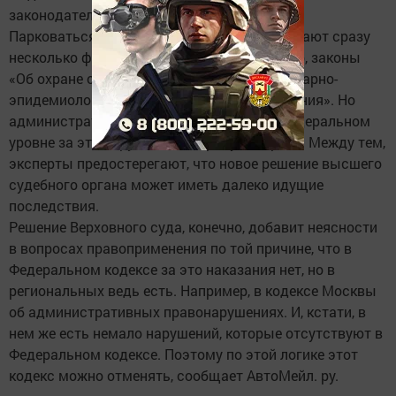
законодательству.
Парковаться на газонах водителям запрещают сразу
несколько федеральных законов. Например, законы
«Об охране окружающей среды» и «О санитарно-
эпидемиологическом благополучии населения». Но
административной ответственности на федеральном
уровне за это нарушение не предусмотрено. Между тем,
эксперты предостерегают, что новое решение высшего
судебного органа может иметь далеко идущие
последствия.
Решение Верховного суда, конечно, добавит неясности
в вопросах правоприменения по той причине, что в
Федеральном кодексе за это наказания нет, но в
региональных ведь есть. Например, в кодексе Москвы
об административных правонарушениях. И, кстати, в
нем же есть немало нарушений, которые отсутствуют в
Федеральном кодексе. Поэтому по этой логике этот
кодекс можно отменять, сообщает АвтоМейл. ру.