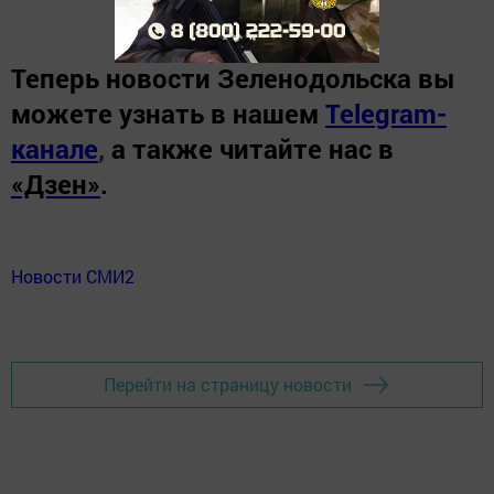
Теперь
новости Зеленодольска вы
можете узнать в нашем
Telegram-
канале
,
а также читайте нас в
«Дзен»
.
Новости СМИ2
Перейти на страницу новости