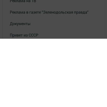
Реклама на ТВ
Реклама в газете "Зеленодольская правда"
Документы
Привет из СССР
Зеленодольская красавица
Фотолетопись Героев
Летопись мужества
«Где эта улица, где этот дом?»
Лица эпохи
«Маяк» в нашей жизни