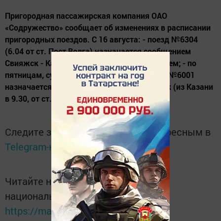
Пригородная пассажирская компания ОАО
«Содружество» сообщает об изменениях в расписании
пригородных поездов. С 16 августа: - поезд №6304
(6.04 от ст. Пост Волга) назначается сообщением
Свияжск - Казань действующим расписанием; - по
пятницам, субботам и воскресеньям поезд №6001
назначается в сообщении Казань - Свияжск (из Казани
в 9.30, от ст....
Следите за самым важным и интересным в
Telegram-канале
Татмедиа
Читайте новости Татарстана в
национальном мессенджере MАХ:
https://max.ru/tatmedia