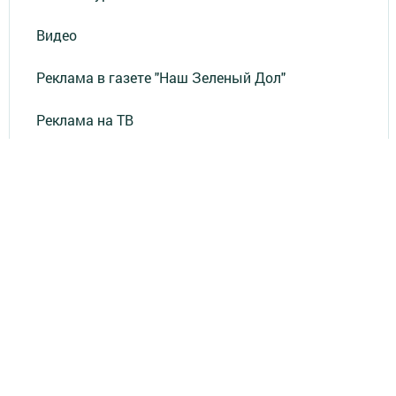
Видео
Реклама в газете "Наш Зеленый Дол"
Реклама на ТВ
Реклама в газете "Зеленодольская правда"
Документы
Привет из СССР
Зеленодольская красавица
Фотолетопись Героев
Летопись мужества