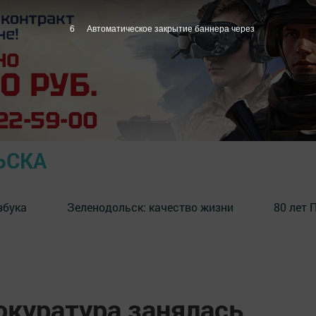
5
Автоматическое закрытие баннера через
ЬСКА
збука
⁠Зеленодольск: качество жизни
80 лет 
окуратура занялась