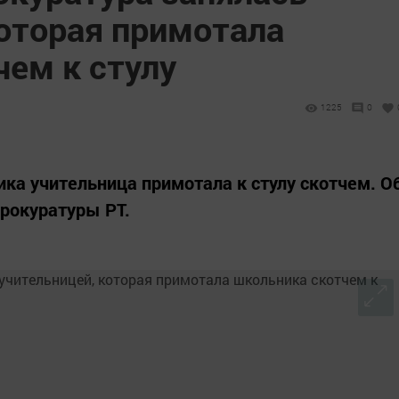
которая примотала
чем к стулу
1225
0
а учительница примотала к стулу скотчем. О
рокуратуры РТ.