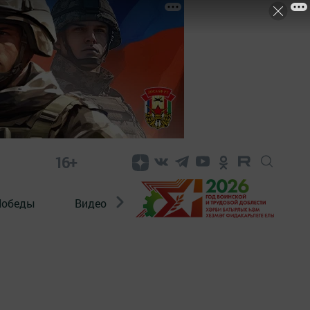
16+
Победы
Видео
Конкурсы
ЭтноДети