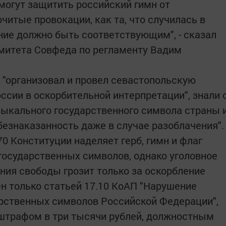
смогут защитить российский гимн от
читые провокации, как та, что случилась в
ание должно быть соответствующим", - сказал
митета Совфеда по регламенту Вадим
о "организовал и провел севастопольскую
ссии в оскорбительной интерпретации", знали 
ыкального государственного символа страны 
езнаказанность даже в случае разоблачения".
70 Конституции наделяет герб, гимн и флаг
осударственных символов, однако уголовное
ния свободы грозит только за оскорбление
ен только статьей 17.10 КоАП "Нарушение
рственных символов Российской Федерации",
 штрафом в три тысячи рублей, должностным