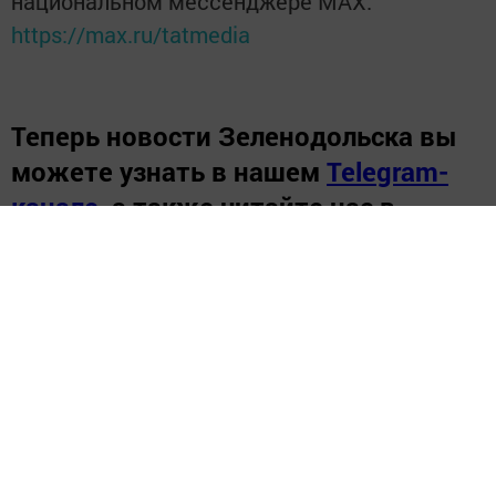
национальном мессенджере MАХ:
https://max.ru/tatmedia
Теперь
новости Зеленодольска вы
можете узнать в нашем
Telegram-
канале
,
а также читайте нас в
«Дзен»
.
Новости СМИ2
Перейти на страницу новости