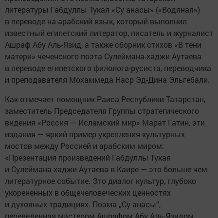
литературы Габдуллы Тукая «Су анасы» («Водяная»)
в переводе на арабский язык, который выполнил
известный египетский литератор, писатель и журналист
Ашраф Абу Аль-Язид, а также сборник стихов «В тени
матери» чеченского поэта Сулеймана-хаджи Аутаева
в переводе египетского филолога-русиста, переводчика
и преподавателя Мохаммеда Наср Эд-Дина Эльгебали.
Как отмечает помощник Раиса Республики Татарстан,
заместитель Председателя Группы стратегического
видения «Россия — Исламский мир» Марат Гатин, эти
издания — яркий пример укрепления культурных
мостов между Россией и арабским миром:
«Презентация произведений Габдуллы Тукая
и Сулеймана-хаджи Аутаева в Каире — это больше чем
литературное событие. Это диалог культур, глубоко
укорененных в общечеловеческих ценностях
и духовных традициях. Поэма „Су анасы“,
переведенная мастером Ашрафом Абу Аль-Язидом,