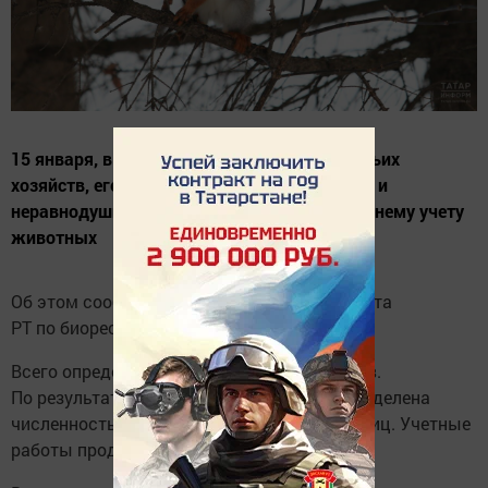
15 января, в Татарстане работники охотничьих
хозяйств, егеря, общественные инспекторы и
неравнодушные охотники приступили к зимнему учету
животных
Об этом сообщает пресс-служба Госкомитета
РТ по биоресурсам.
Всего определено около 1,5 тыс. маршрутов.
По результатам их прохождения будет определена
численность 19 видов млекопитающих и птиц. Учетные
работы продлятся до 15 марта.