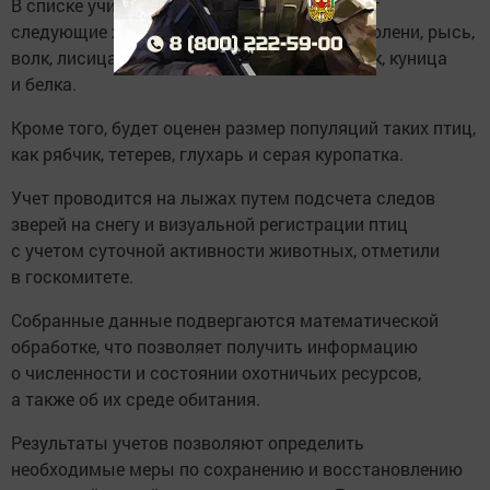
В списке учитываемых видов присутствуют
следующие животные: лось, косуля, кабан, олени, рысь,
волк, лисица, хорь, зайцы, горностай, корсак, куница
и белка.
Кроме того, будет оценен размер популяций таких птиц,
как рябчик, тетерев, глухарь и серая куропатка.
Учет проводится на лыжах путем подсчета следов
зверей на снегу и визуальной регистрации птиц
с учетом суточной активности животных, отметили
в госкомитете.
Собранные данные подвергаются математической
обработке, что позволяет получить информацию
о численности и состоянии охотничьих ресурсов,
а также об их среде обитания.
Результаты учетов позволяют определить
необходимые меры по сохранению и восстановлению