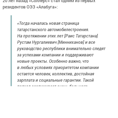
20 лет назад «Соллерс» стал одним из первых
резидентов ОЭЗ «Алабуга»:
«Тогда началась новая страница
татарстанского автомобилестроения.
На протяжении этих лет [Раис Татарстана]
Рустам Нургалиевич [Минниханов] и все
руководство республики внимательно следят
за успехами компании и поддерживают
новые проекты. Особенно важно, что
в любых условиях приоритетом компании
остается человек, коллектив, достойная
зарплата и социальные гарантии. Такой
подход заслуживает очень большого
уважения», — заявил Асгат Сафаров, сравнив
«Соллерс» с «одной большой семьей».
Он пожелал заводу устойчивого роста и новых