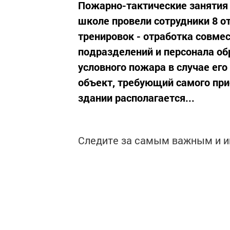
Пожарно-тактические занятия
школе провели сотрудники 8 о
тренировок - отработка совме
подразделений и персонала о
условного пожара в случае ег
объект, требующий самого при
здании располагается...
Следите за самым важным и 
Читайте новости Татарстана 
https://max.ru/tatmedia