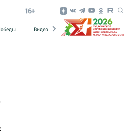
16+
Победы
Видео
Конкурсы
ЭтноДети
0
х