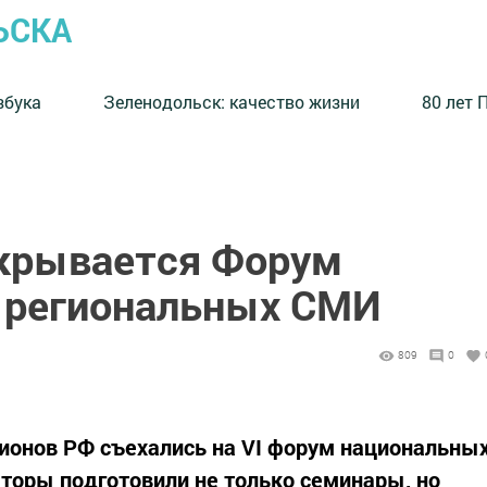
ЬСКА
збука
⁠Зеленодольск: качество жизни
80 лет 
ткрывается Форум
 региональных СМИ
809
0
егионов РФ съехались на VI форум национальны
торы подготовили не только семинары, но