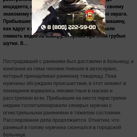
инцидента, один из пострадавших позвонил своему
знакомому помочь вытащить автомобиль из оврага.
Прибывшие товарищи начали вытаскивать машину,
как вдруг к ним подошли неизвестные и начали
снимать видео на камеру, отпуская при этом грубые
шутки. В...
Пострадавший с ранением был доставлен в больницу, а
компания из семи человек поехали в автосервис,
который принадлежал раненому товарищу. Пока
мужчины обсуждали происшествие, в этот момент в
помещение ворвались неизвестные в масках и
расстреляли всех. Прибывшие на место перестрелки
медики госпитализировали семерых мужчин с
огнестрельными ранениями в тяжелом состоянии.
Расследование дела продолжается. Отметим, что
раненый в голову мужчина скончался в городской
больнице.