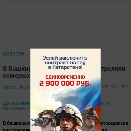
НОВОСТИ
В Башкирии за съемку ДТП расстреляли
семерых человек [видео]
Автор,
30 октября 2015 - 04:23
1238
0
0
В башкирском городе Салават в одном из автосервисов
расстреляли 7 человек. За несколько часов до