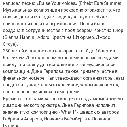
написал песню «Raise Your Voices» (Erhebt Eure Stimme).
Музыкальная композиция прекрасно отражает то, что
многие дети и молодые люди чувствуют сейчас,
описывает их опыт и переживания. Песня была
создана в сотрудничестве с продюсером Кристиан Лор
(Gianna Nannini, Adoro, Кристина Штюрмер, Джосс
Стоун).
250 детей и подростков в возрасте от 7 до 16 лет из
более чем 20 стран совместно с мировыми звездами
выйдут на сцену для исполнения этой музыкальной
композиции. Дина Гарипова, также, примет участие в
финальном номере. Как утверждают организаторы, нам
предстоит увидеть нечто красивое, запоминающееся,
наполненное смыслом и эмоциями.
Кроме того, в рамках гала-концерта под аккомпанемент
симфонического оркестра, Дина Гарипова исполнит
знаменитую композицию «What If» шведских авторов
Габриэля Алареса, Йоакима Бьёмберга и Леонида
Гуткина.