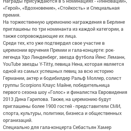
Награды присуждаются в 5 номинациях - «Инновации»,
«Герой», «Вдохновение», «Стойкость» и Специальная
премия.
На торжественную церемонию награждения в Берлине
приглашены по три номинанта из каждой категории, а
также сопровождающие их лица.
Среди тех, кто уже подтвердил свое участие в
церемонии вручения Премии и гала-концерте: рок-
легенда Удо Линденберг, звезда футбола Йенс Леманн,
YouTube звезды Y-Titty, певица Нена, которая является
одной из самых успешных певиц за всю историю
Германии, актер и бодибилдер Ральф Моллер, солист
группы Scorpions Клаус Майне, победительница
первого сезона шоу «Голос» и финалистка Евровидения
2013 Дина Гарипова. Также, на церемонию будут
приглашены более 1900 гостей - представители СМИ,
спорта, культуры, политики, бизнеса и общественных
организаций.
Специально для гала-концерта Себастьян Хамер