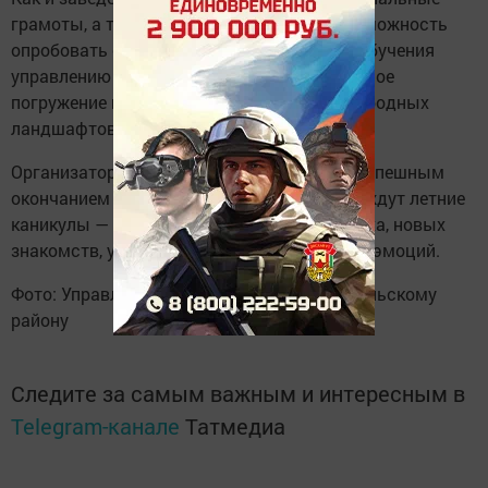
грамоты, а также специальные призы: возможность
опробовать современный симулятор для обучения
управлению комбайном и пройти виртуальное
погружение в атмосферу экзотических природных
ландшафтов.
Организаторы поздравили школьников с успешным
окончанием учебного года. Впереди ребят ждут летние
каникулы — время для полноценного отдыха, новых
знакомств, увлекательных поездок и ярких эмоций.
Фото: Управление ГКУ ЦЗН РТ по Зеленодольскому
району
Следите за самым важным и интересным в
Telegram-канале
Татмедиа