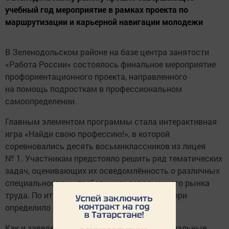
учебный год мероприятие в рамках проекта по
маршрутизации и карьерной навигации молодежи
В Зеленодольском районе на базе центра занятости
«Работа России» состоялось финальное мероприятие
профориентационного проекта, направленного
на помощь подросткам в профессиональном
самоопределении.
Главным элементом программы стала интерактивная
игра «Найди свою профессию!», в которой
соревновались десять восьмиклассников из лицея
№ 1. Участникам предстояло решить ряд тематических
задач, оценивающих их осведомлённость о различных
специальностях и требованиях современного рынка
труда. По итогам командных испытаний жюри
определило сильнейшую группу.
Как и заведено, победители получили официальные