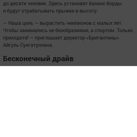
до десяти человек. Здесь установят баланс-борды
и будут отрабатывать прыжки в высоту.
— Наша цель — вырастить чемпионов с малых лет.
Чтобы занимались не безобразиями, а спортом. Только
приходите! — приглашает директор «Бригантины»
Айгуль Сунгатуллина.
Бесконечный драйв
Долгие годы секция ютилась в подвалах при
спортшколах и в центре «Ледокол». Теперь
у велосипедистов — полноценный дом с тёплыми
раздевалками, душевыми, санузлами и удобной
кладовой для инвентаря. Но для самих спортсменов
важнее другое — возможность тренироваться круглый
год, оттачивая мастерство на искусственных
препятствиях, которых здесь хоть отбавляй!
— Мне нравится вытворять крутые трюки, и здесь