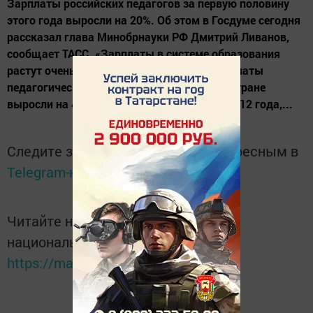
Зарплаты российских педагогов за первую половину
этого года выросли на 20%. Об этом в Госдуме сегодня
рассказал глава Минобрнауки РФ Дмитрий Ливанов,
сообщает ТАСС. «Зарплаты в системе образования
растут очень быстро. В прошлом году зарплаты
педагогических работников в среднем по стране
выросли на 40% по сравнению с уровнем 2012 года,...
Следите за самым важным и интересным в
Telegram-канале
Татмедиа
Читайте новости Татарстана в
национальном мессенджере MАХ:
https://max.ru/tatmedia