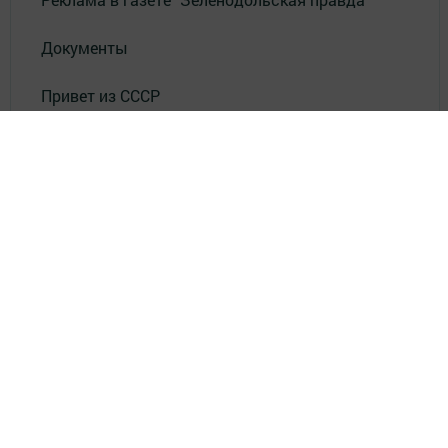
Документы
Привет из СССР
Зеленодольская красавица
Фотолетопись Героев
Летопись мужества
«Где эта улица, где этот дом?»
Лица эпохи
«Маяк» в нашей жизни
«Было - стало»