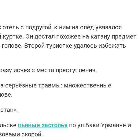
отель с подругой, к ним на след увязался
 куртке. Он достал похожее на катану предмет
о голове. Второй туристке удалось избежать
зу исчез с места преступления.
ла серьёзные травмы: множественные
лове.
стан».
ольске
пьяные застолья
по ул.Баки Урманче и
зовами скорой.