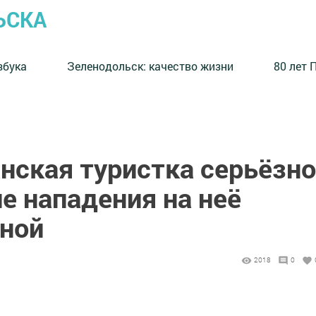
ЬСКА
збука
⁠Зеленодольск: качество жизни
80 лет 
нская туристка серьёзно
е нападения на неё
ной
2018
0