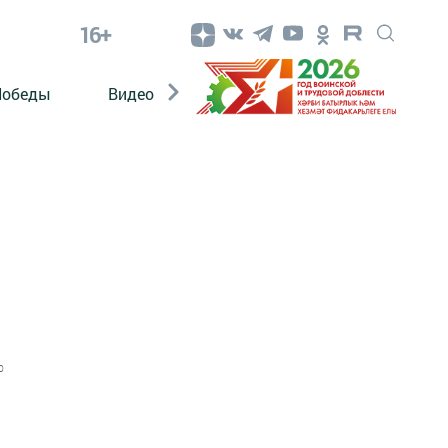
16+
Победы
Видео
Конкурсы
ЭтноДети
0