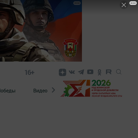
16+
Победы
Видео
Конкурсы
ЭтноДети