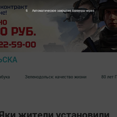
5
Автоматическое закрытие баннера через
ЬСКА
збука
⁠Зеленодольск: качество жизни
80 лет 
 Яки жители установили