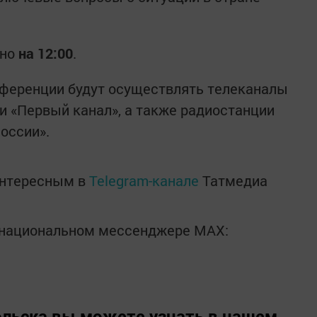
ано
на 12:00
.
ференции будут осуществлять телеканалы
» и «Первый канал», а также радиостанции
оссии».
интересным в
Telegram-канале
Татмедиа
в национальном мессенджере MАХ:
льска вы можете узнать в нашем