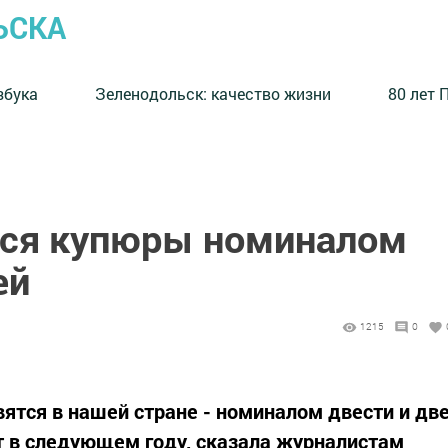
ЬСКА
збука
⁠Зеленодольск: качество жизни
80 лет 
тся купюры номиналом
ей
1215
0
тся в нашей стране - номиналом двести и дв
т в следующем году, сказала журналистам