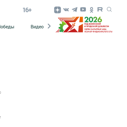
16+
Победы
Видео
Конкурсы
ЭтноДети
0
е