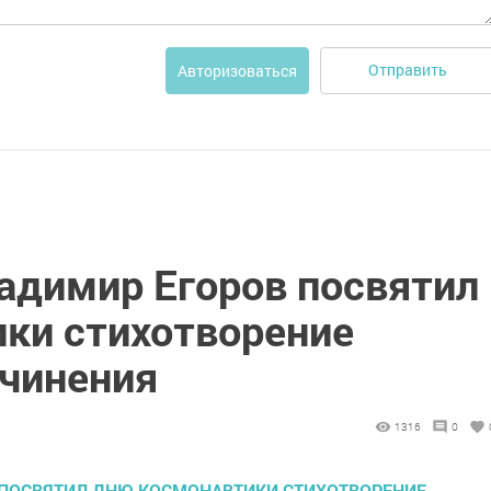
Отправить
Авторизоваться
адимир Егоров посвятил
ки стихотворение
очинения
1316
0