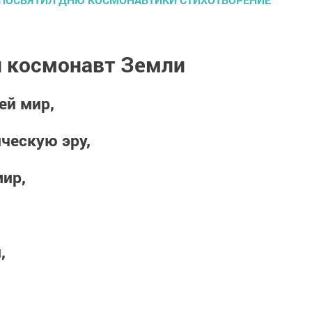
 космонавт Земли
ей мир,
ческую эру,
мир,
,
ая дали.