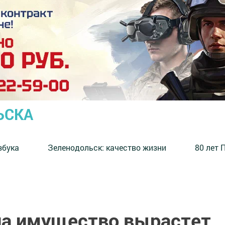
ЬСКА
збука
⁠Зеленодольск: качество жизни
80 лет 
 на имущество вырастет