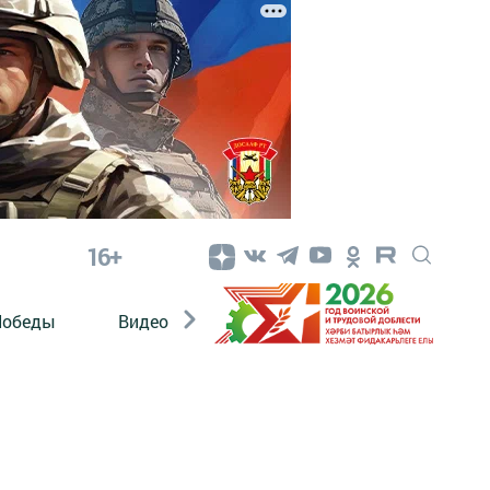
16+
Победы
Видео
Конкурсы
ЭтноДети