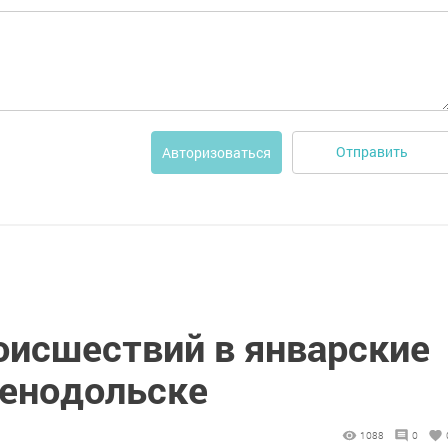
Отправить
Авторизоваться
оисшествий в январские
енодольске
1088
0