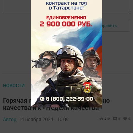
Отправить
Авторизоваться
НОВОСТИ
Горячая линия ко Всемирному дню
качества и к «Недели качества»
Автор,
14 ноября 2024 - 16:09
249
0
0