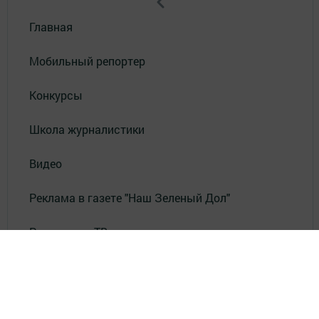
Главная
Мобильный репортер
Конкурсы
Школа журналистики
Видео
Реклама в газете "Наш Зеленый Дол"
Реклама на ТВ
Реклама в газете "Зеленодольская правда"
Документы