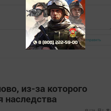
Отправить
Авторизоваться
ово, из-за которого
 наследства
2164
0