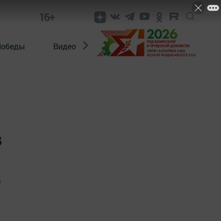
16+
Победы
Видео
Конкурсы
ЭтноДети
в
1