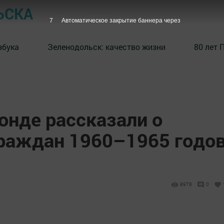
ЬСКА
6
Автоматическое закрытие баннера через
збука
⁠Зеленодольск: качество жизни
80 лет 
онде рассказали о
граждан 1960–1965 годо
8978
0