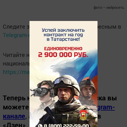
фото – нейросеть
Следите за самым важным и интересным в
Telegram-канале
Татмедиа
Читайте новости Татарстана в
национальном мессенджере MАХ:
https://max.ru/tatmedia
Теперь
новости Зеленодольска вы
можете узнать в нашем
Telegram-
канале
,
а также читайте нас в
«Дзен»
.