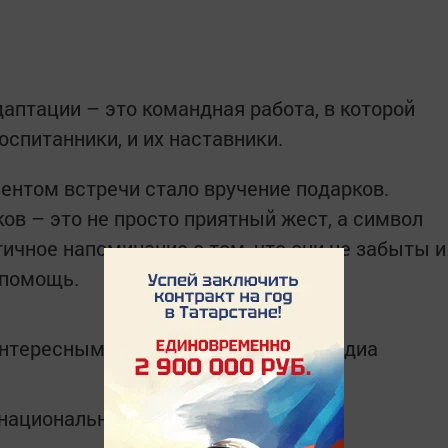
даптации – это командная работа, в которой
спитанники, и их наставники.
нтом встречи стало вручение подарков.
ов – это не просто приятный жест, а символ
ичное напоминание о том, что они не забыты и
 помощь.
интересным в
Telegram-канале
Татмедиа
в национальном мессенджере MАХ: