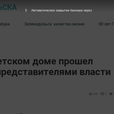
ЬСКА
5
Автоматическое закрытие баннера через
збука
⁠Зеленодольск: качество жизни
80 лет 
етском доме прошел
 представителями власти
408
0