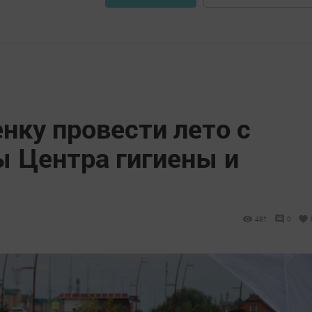
нку провести лето с
ы Центра гигиены и
481
0