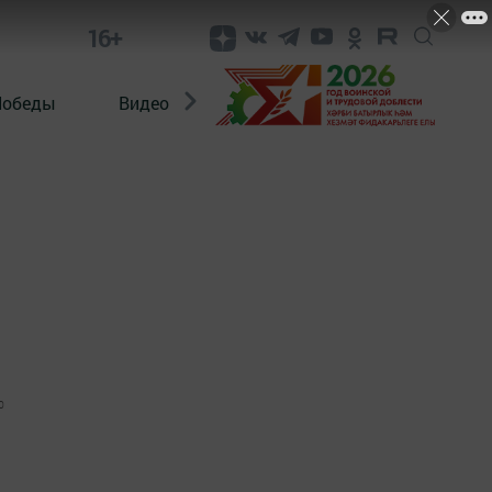
16+
Победы
Видео
Конкурсы
ЭтноДети
0