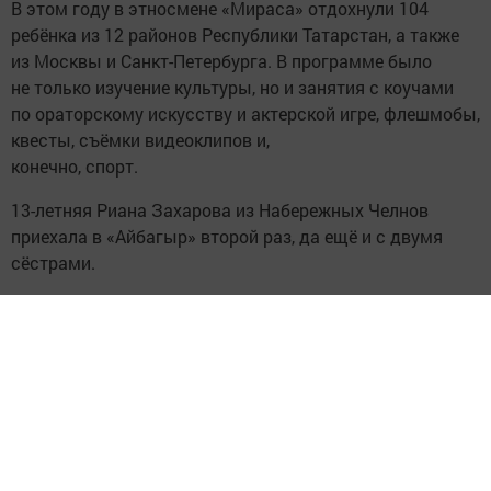
В этом году в этносмене «Мираса» отдохнули 104
ребёнка из 12 районов Республики Татарстан, а также
из Москвы и Санкт-Петербурга. В программе было
не только изучение культуры, но и занятия с коучами
по ораторскому искусству и актерской игре, флешмобы,
квесты, съёмки видеоклипов и,
конечно, спорт.
13-летняя Риана Захарова из Набережных Челнов
приехала в «Айбагыр» второй раз, да ещё и с двумя
сёстрами.
— Папа у меня кряшен, мама — татарочка, — делится
Риана. — Поэтому и культура, и язык, и песни народа
мне близки и дороги. Сегодня мы исполнили для гостей
песню «Безнең ил» («Наша страна») — она теперь у
меня любимая. А ещё в «Айбагыре» у меня новые
друзья, КВНы, танцы, волейбол, футбол...
Лагерь «Айбагыр» — это не просто место отдыха,