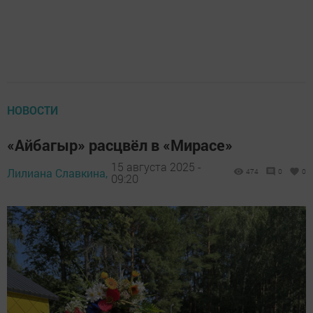
НОВОСТИ
«Айбагыр» расцвёл в «Мирасе»
15 августа 2025 -
Лилиана Славкина,
474
0
0
09:20