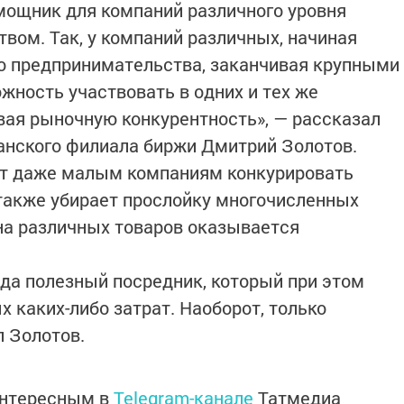
мощник для компаний различного уровня
вом. Так, у компаний различных, начиная
го предпринимательства, заканчивая крупными
жность участвовать в одних и тех же
ая рыночную конкурентность», — рассказал
анского филиала биржи Дмитрий Золотов.
яет даже малым компаниям конкурировать
также убирает прослойку многочисленных
ена различных товаров оказывается
ода полезный посредник, который при этом
х каких-либо затрат. Наоборот, только
 Золотов.
интересным в
Telegram-канале
Татмедиа