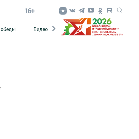
16+
Победы
Видео
Конкурсы
ЭтноДети
0