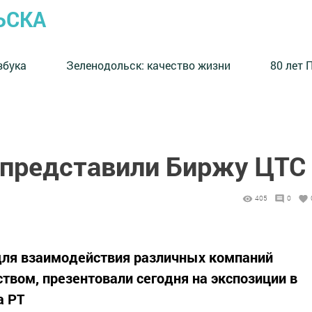
ЬСКА
збука
⁠Зеленодольск: качество жизни
80 лет 
представили Биржу ЦТС
405
0
для взаимодействия различных компаний
твом, презентовали сегодня на экспозиции в
а РТ