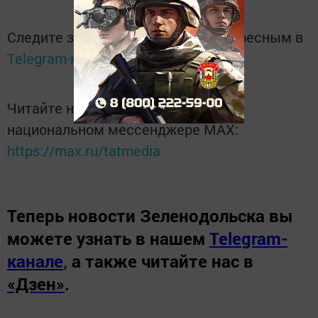
Следите за самым важным и интересным в
Telegram-канале
Татмедиа
Читайте новости Татарстана в
национальном мессенджере MАХ:
https://max.ru/tatmedia
Теперь
новости Зеленодольска вы
можете узнать в нашем
Telegram-
канале
,
а также читайте нас в
«Дзен»
.