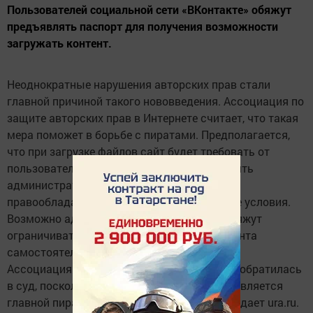
Пользователей социальной сети «ВКонтакте» обяжут
предъявлять паспорт для получения возможности
загружать контент.
Неоднократные нарушения авторских прав стали
главной причиной такого нововведения. Ассоциация по
защите авторских прав в Интернете считает, что такая
мера поможет в борьбе с пиратами. Предполагается,
что при загрузке файлов сайт будет требовать от
пользователя документы или распространять
администраторам сайта требования к
правообладателям, поставив всех в равные условия.
Возможно администрацию «ВКонтакте» обяжут
ограничивать повторное размещение контента
самостоятельно, без лишних претензий.
Ассоциация по защите авторских прав уже обратилась
в суд, поскольку считает, что «ВКонтакте» является
главной пиратской площадкой России, передает ura.ru.