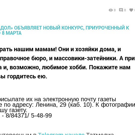
0
0
грать нашим мамам! Они и хозяйки дома, и
 справочное бюро, и массовики-затейники. А при
а и, возможно, любимое хобби. Покажите нам
вы гордитесь ею.
сылате их на электронную почту газеты
 по адреcу: Ленина, 29 (каб. 10). К фотографи
шу газету.
 - 8/84371/ 5-48-99
интересным в
Telegram-канале
Татмедиа