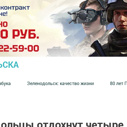
ЬСКА
збука
⁠Зеленодольск: качество жизни
80 лет 
дольцы отдохнут четыре