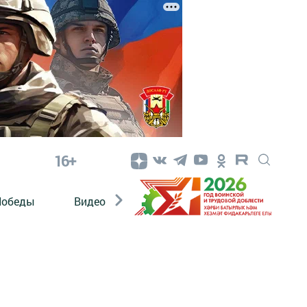
16+
Победы
Видео
Конкурсы
ЭтноДети