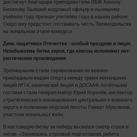
достигнут благодаря преподавателю ОБЖ Алмазу
Билялову. Бывший кадровый офицер в нынешнем
учебном году признан учителем года в нашем районе.
Скоро ему предстоит отстаивать честь Зеленодольска
на зональном этапе конкурса.
День защитника Отечества - особый праздник в лицее.
Незабываема битва хоров, где классы исполняют пат­
риотические произведения.
Зрелищными стали соревнования по военно-
прикладным видам спорта между тремя командами -
лицей №14, химический лицей и ДОСААФ, почётными
гостями стали генерал-майор Юрий Королёв, инспектор
стратегического командования центрального военного
округа и полковник морской пехоты Равкат Муксимов,
участник локальных войн.
В настоящую битву за победу вылился смотр строя и
песни. «Занимаясь строевой подготовкой, ребята