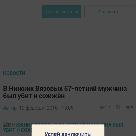
Отправить
Авторизоваться
НОВОСТИ
В Нижних Вязовых 57-летний мужчина
был убит и сожжён
Автор,
19 февраля 2016 - 13:06
1310
0
0