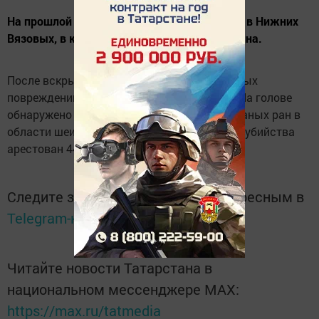
На прошлой неделе мы сообщали о пожаре в Нижних
Вязовых, в котором погиб 57-летний мужчина.
После вскрытия трупа, по характеру телесных
повреждений стало ясно, что он был убит. На голове
обнаружено множество ушибов, колото-резаных ран в
области шеи. По подозрению в совершении убийства
арестован 44-летний местный бомж.
Следите за самым важным и интересным в
Telegram-канале
Татмедиа
Читайте новости Татарстана в
национальном мессенджере MАХ:
https://max.ru/tatmedia