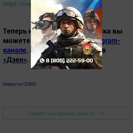
https://max.ru/tatmedia
Теперь
новости Зеленодольска вы
можете узнать в нашем
Telegram-
канале
,
а также читайте нас в
«Дзен»
.
Новости СМИ2
Перейти на страницу новости