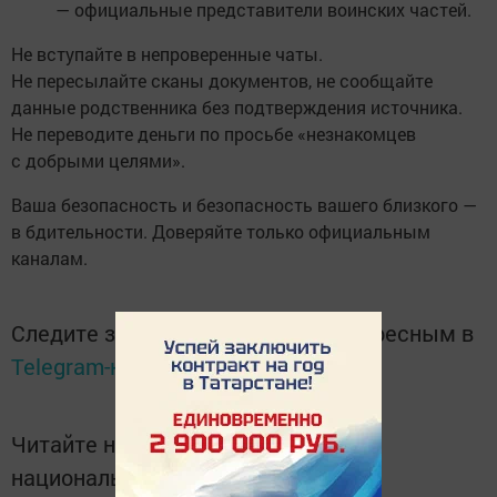
— официальные представители воинских частей.
Не вступайте в непроверенные чаты.
Не пересылайте сканы документов, не сообщайте
данные родственника без подтверждения источника.
Не переводите деньги по просьбе «незнакомцев
с добрыми целями».
Ваша безопасность и безопасность вашего близкого —
в бдительности. Доверяйте только официальным
каналам.
Следите за самым важным и интересным в
Telegram-канале
Татмедиа
Читайте новости Татарстана в
национальном мессенджере MАХ: