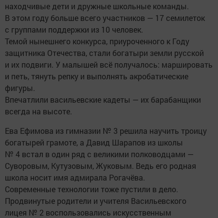
находчивые дети и дружные школьные команды.
В этом году больше всего участников — 17 семилеток
с группами поддержки из 10 человек.
Темой нынешнего конкурса, приуроченного к Году
защитника Отечества, стали богатыри земли русской
и их подвиги. У малышей всё получалось: маршировать
и петь, тянуть репку и выполнять акробатические
фигуры.
Впечатлили васильевские кадеты — их барабанщики
всегда на высоте.
Ева Ефимова из гимназии № 3 решила научить троицу
богатырей грамоте, а Давид Шарапов из школы
№ 4 встал в один ряд с великими полководцами —
Суворовым, Кутузовым, Жуковым. Ведь его родная
школа носит имя адмирала Рогачёва.
Современные технологии тоже пустили в дело.
Продвинутые родители и учителя Васильевского
лицея № 2 воспользовались искусственным