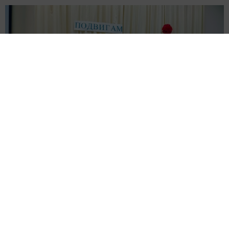
Конференция посвящена выпускнику школы Герою
Советского Союза Н.А. Катину