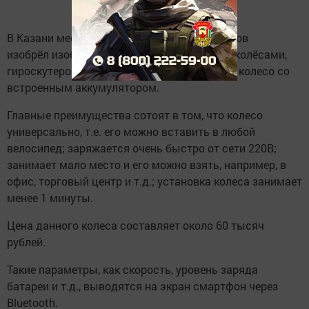
В Казани местный житель Динар Минахметов
изобрёл изобретение, вдохновившись моноколёсами,
гироскутеров и т.д. - съемное велосипедное колесо со
встроенным аккумулятором.
Главные преимущества сотоят в том, что колесо
универсально, т.е. его можно вставить в любой
велосипед; заряжается очень быстро от сети 220В;
занимает мало место и его можно взять, например, в
офис, торговый центр и т.д.; установка колеса занимает
менее 1 минуты.
Цена данного колеса составляет около 60 тысяч
рублей.
Такие параметры, как скорость, уровень заряда
батареи и т.д., выводятся на экран смартфон через
Bluetooth.