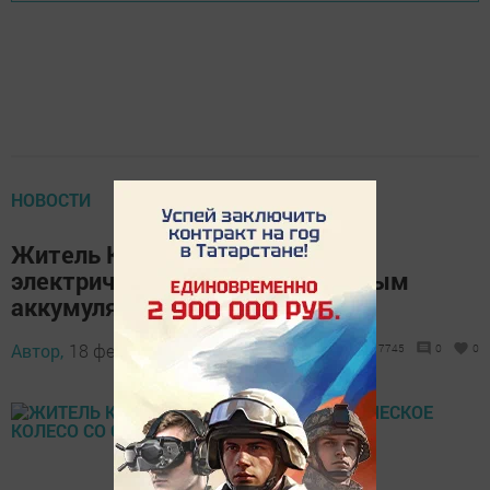
НОВОСТИ
Житель Казани разработал
электрическое колесо со съемным
аккумулятором
Автор,
18 февраля 2022 - 08:45
7745
0
0