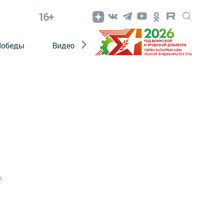
16+
Победы
Видео
Конкурсы
ЭтноДети
0