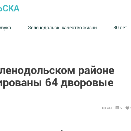
ЬСКА
збука
⁠Зеленодольск: качество жизни
80 лет 
еленодольском районе
ированы 64 дворовые
441
0