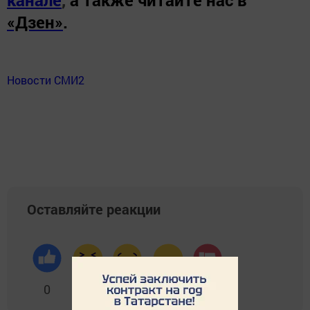
канале
,
а также читайте нас в
«Дзен»
.
Новости СМИ2
Оставляйте реакции
0
0
0
0
0