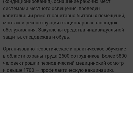
(кондиционирования), оснащение рабочих мест
системами местного освещения, проведен
капитальный ремонт санитарно-бытовых помещений,
монтаж и реконструкция стационарных площадок
обслуживания. Закуплены средства индивидуальной
защиты, спецодежда и обувь.
Организовано теоретическое и практическое обучение
в области охраны труда 2600 сотрудников. Более 5800
человек прошли периодический медицинский осмотр
и свыше 1700 — профилактическую вакцинацию.
Ежегодно специалисты АО «Транснефть — Прикамье»
принимают участие во Всероссийской неделе охраны
труда. В сентябре на площадках федеральной
территории «Сириус» прошла церемония награждения,
где предприятие было отмечено дипломом финалиста
Всероссийского конкурса в области охраны труда
2024 в номинации «Лучшая организация крупного
бизнеса в области охраны труда численностью свыше