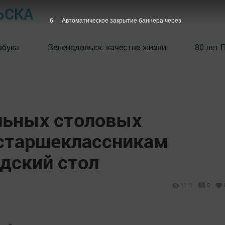
ЬСКА
5
Автоматическое закрытие баннера через
збука
⁠Зеленодольск: качество жизни
80 лет 
льных столовых
старшеклассникам
дский стол
1141
0