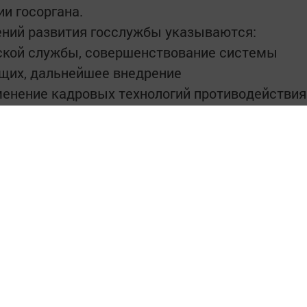
и госоргана.
ений развития госслужбы указываются:
кой службы, совершенствование системы
щих, дальнейшее внедрение
менение кадровых технологий противодействия
ужбе, расширение информационной открытости
другое.
интересным в
Telegram-канале
Татмедиа
в национальном мессенджере MАХ: