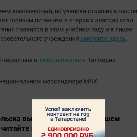
 чем комплексный, но ученики старших классо
ват горячим питанием в старших классах стал
ания появился в этом учебном году и в лицее
разовательного учреждения
смотрите здесь
.
интересным в
Telegram-канале
Татмедиа
в национальном мессенджере MАХ:
льска вы можете узнать в нашем
 читайте нас в
«Дзен»
.