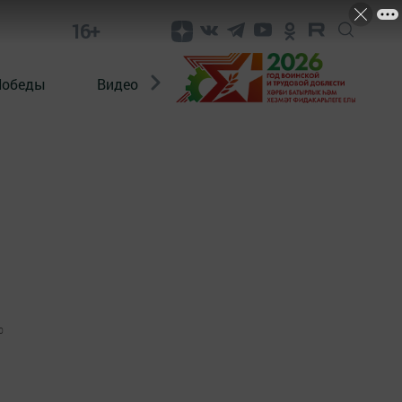
16+
Победы
Видео
Конкурсы
ЭтноДети
0