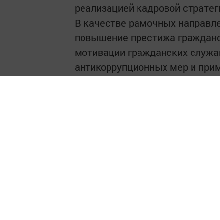
реализацией кадровой стратеги
В качестве рамочных направл
повышение престижа гражданс
мотивации гражданских служа
антикоррупционных мер и при
коррупции на гражданской сл
гражданской службы и многое 
По материалам:
"РБК"
.
Следите за самым важным и 
Читайте новости Татарстана 
https://max.ru/tatmedia