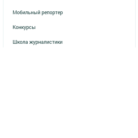
Мобильный репортер
Конкурсы
Школа журналистики
Видео
Реклама в газете "Наш Зеленый Дол"
Реклама на ТВ
Реклама в газете "Зеленодольская правда"
Документы
Привет из СССР