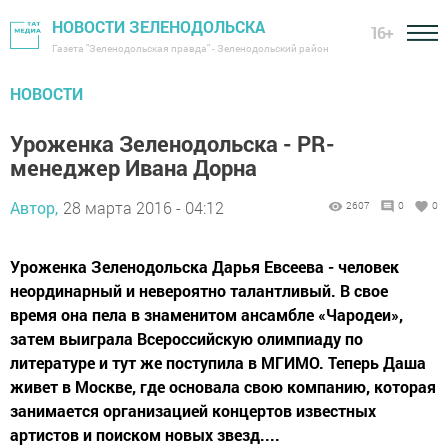
НОВОСТИ ЗЕЛЕНОДОЛЬСКА
16+
Газета "Зеленодольская правда" - Зеленодольский район
НОВОСТИ
Уроженка Зеленодольска - PR-
менеджер Ивана Дорна
Автор,
28 марта 2016 - 04:12
2607
0
0
Уроженка Зеленодольска Дарья Евсеева - человек
неординарный и невероятно талантливый. В свое
время она пела в знаменитом ансамбле «Чародеи»,
затем выиграла Всероссийскую олимпиаду по
литературе и тут же поступила в МГИМО. Теперь Даша
живет в Москве, где основала свою компанию, которая
занимается организацией концертов известных
артистов и поиском новых звезд....