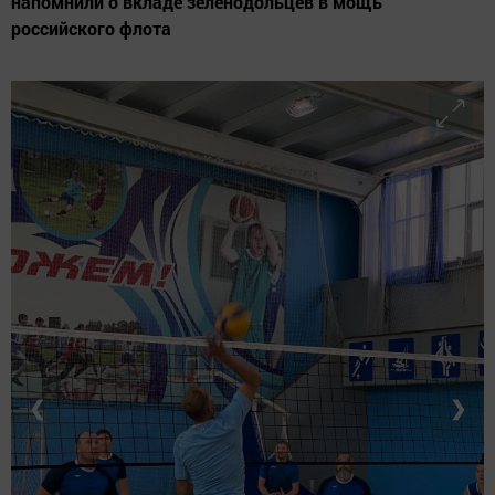
напомнили о вкладе зеленодольцев в мощь
российского флота
❮
❯