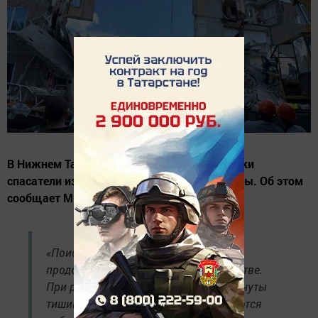
В Нижнем Тагиле из-под завалов пятиэтажки
спасатели извлекли тело погибшей женщины. Об этом
сообщает МЧС России
«Поисково-спасательные работы
продолжаются», — отметили в ведомстве.
При разборе завалов проводятся «минуты
тишины»: затихает техника, прерываются