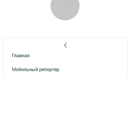
Главная
Мобильный репортер
Конкурсы
Школа журналистики
Видео
Реклама в газете "Наш Зеленый Дол"