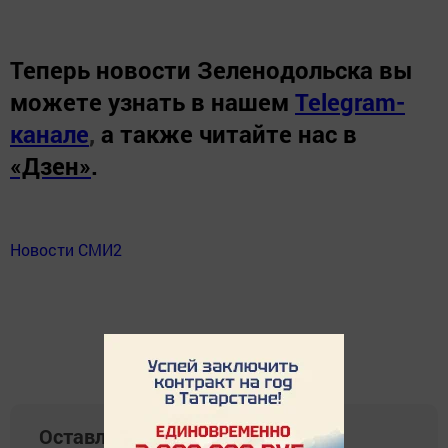
Теперь
новости Зеленодольска вы
можете узнать в нашем
Telegram-
канале
,
а также читайте нас в
«Дзен»
.
Новости СМИ2
Оставляйте реакции