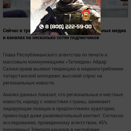
Сейчас в тренде – быть известным в локальных медиа
и каналах на несколько сотен подписчиков
Глава Республиканского агентства по печати и
массовым коммуникациям «Татмедиа» Айдар
Салимгараев выявил тенденцию в медиапотреблении
татарстанской молодежи: высокий спрос на
региональные новости.
Анализ данных показал, что региональные и местные
новости, наряду с новостями страны, занимают
лидирующие позиции в предпочтениях аудитории,
превосходя даже развлекательный контент. Согласно
исследованию, проведенному агентством, 45%
популярных Telegram-каналов в республике