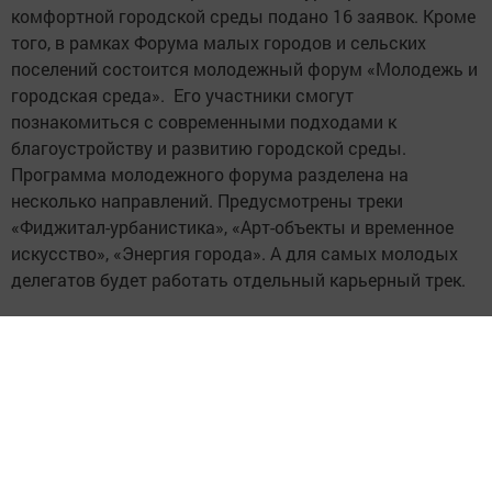
комфортной городской среды подано 16 заявок. Кроме
того, в рамках Форума малых городов и сельских
поселений состоится молодежный форум «Молодежь и
городская среда». Его участники смогут
познакомиться с современными подходами к
благоустройству и развитию городской среды.
Программа молодежного форума разделена на
несколько направлений. Предусмотрены треки
«Фиджитал-урбанистика», «Арт-объекты и временное
искусство», «Энергия города». А для самых молодых
делегатов будет работать отдельный карьерный трек.
Проведение форума именно в Казани символично.
Десять лет назад в Татарстане начала
реализовываться масштабная программа
благоустройства, инициированная Рустамом
Миннихановым. За это время в регионе создали около
450 благоустроенных общественных пространств. Это
обошлось в 28,1 млрд рублей, поступивших из