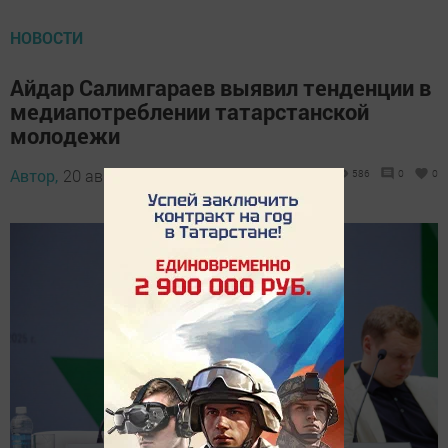
НОВОСТИ
Айдар Салимгараев выявил тенденции в
медиапотреблении татарстанской
молодежи
Автор,
20 августа 2025 - 12:00
586
0
0