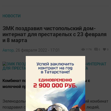
НОВОСТИ
ЗМК поздравил чистопольский дом-
интернат для престарелых с 23 февраля
и 8 марта
Автор,
26 февраля 2022 - 17:01
1176
0
0
Комбинат подарил пожилым людям наборы с
молочной продукцией
Зеленодольский молочноперерабатывающий комбинат
поздравил с 23 февраля и 8 марта пожилых людей,