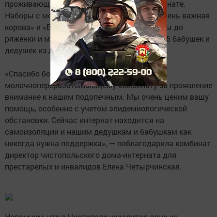
проживающих в чистопольском доме-интернате.
Наборы с молочной продукции брендов «Очень важная
корова» и «Васькино счастье» — от сметаны до
ряженки и мягкого творога получили все 145 бабушек и
дедушек из дома престарелых.
«Спасибо большое Зеленодольскому
молочноперерабатывающему комбинату за проявление
внимание к нашим подопечным. Мы очень ценим вашу
помощь, особенно с учетом эпидемиологической
обстановки. Сейчас интернат находится на
самоизоляции и нашим дедушкам и бабушкам как
никогда нужна поддержка», — поблагодарила комбинат
директор чистопольского дома-интерната для
престарелых и инвалидов Елена Четырчинская.
Напомним, что в Чистополе находится одна из