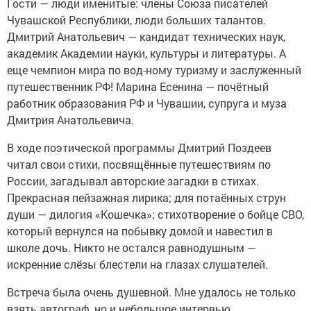
Гости — люди именитые: члены Союза писателей
Чувашской Республики, люди больших талантов.
Дмитрий Анатольевич — кандидат технических наук,
академик Академии науки, культуры и литературы. А
еще чемпион мира по вод-ному туризму и заслуженный
путешественник РФ! Марина Есенина — почётный
работник образования РФ и Чувашии, супруга и муза
Дмитрия Анатольевича.
В ходе поэтической программы Дмитрий Поздеев
читал свои стихи, посвящённые путешествиям по
России, загадывал авторские загадки в стихах.
Прекрасная пейзажная лирика; для потаённых струн
души — дилогия «Кошечка»; стихотворение о бойце СВО,
который вернулся на побывку домой и навестил в
школе дочь. Никто не остался равнодушным —
искренние слёзы блестели на глазах слушателей.
Встреча была очень душевной. Мне удалось не только
взять автограф, но и небольшое интервью.