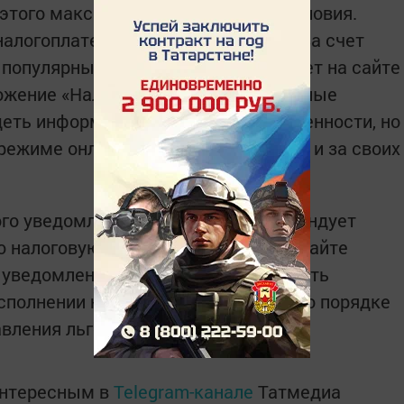
 этого максимально комфортные условия.
налогоплательщиками достигается за счет
популярные из них – Личный кабинет на сайте
ожение «Налоги ФЛ». Используя данные
деть информацию о наличии задолженности, но
режиме онлайн не только за себя, но и за своих
ого уведомления Управление рекомендует
 налоговую инспекцию. Сервис на сайте
 уведомления 2023» поможет получить
полнении налоговых уведомлений, о порядке
вления льгот.
интересным в
Telegram-канале
Татмедиа