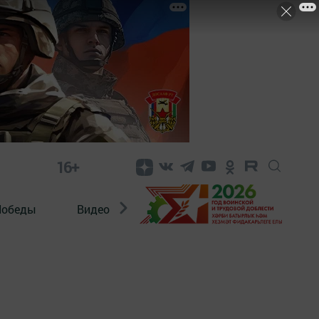
16+
Победы
Видео
Конкурсы
ЭтноДети