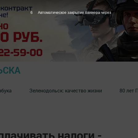
5
Автоматическое закрытие баннера через
ЬСКА
збука
⁠Зеленодольск: качество жизни
80 лет 
лачивать налоги -