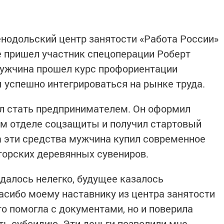
еленодольский центр занятости «Работа России»
е пришел участник спецоперации Роберт
мужчина прошел курс профориентации
ы успешно интегрироваться на рынке труда.
ил стать предпринимателем. Он оформил
ом отделе соцзащиты и получил стартовый
На эти средства мужчина купил современное
торских деревянных сувениров.
далось нелегко, будущее казалось
сибо моему наставнику из центра занятости
о помогла с документами, но и поверила
ть субсидию. Эти деньги позволили мне