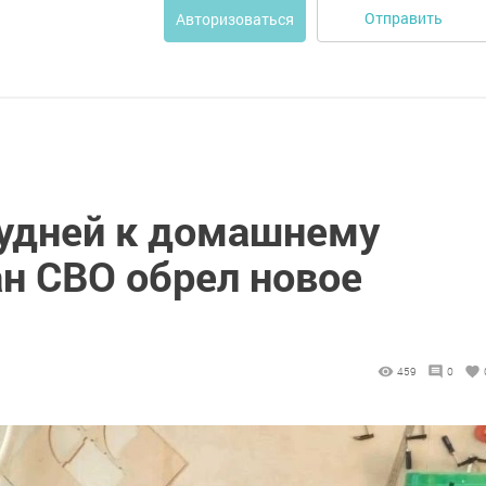
Отправить
Авторизоваться
удней к домашнему
ан СВО обрел новое
459
0