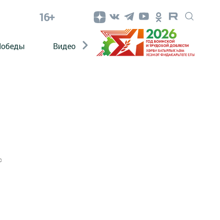
16+
Победы
Видео
Конкурсы
ЭтноДети
0