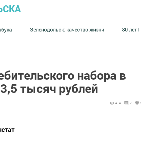
ЬСКА
збука
⁠Зеленодольск: качество жизни
80 лет 
ебительского набора в
3,5 тысяч рублей
414
0
нстат