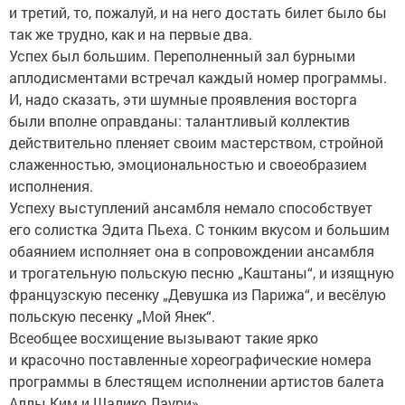
и третий, то, пожалуй, и на него достать билет было бы
так же трудно, как и на первые два.
Успех был большим. Переполненный зал бурными
аплодисментами встречал каждый номер программы.
И, надо сказать, эти шумные проявления восторга
были вполне оправданы: талантливый коллектив
действительно пленяет своим мастерством, стройной
слаженностью, эмоциональностью и своеобразием
исполнения.
Успеху выступлений ансамбля немало способствует
его солистка Эдита Пьеха. С тонким вкусом и большим
обаянием исполняет она в сопровождении ансамбля
и трогательную польскую песню „Каштаны“, и изящную
французскую песенку „Девушка из Парижа“, и весёлую
польскую песенку „Мой Янек“.
Всеобщее восхищение вызывают такие ярко
и красочно поставленные хореографические номера
программы в блестящем исполнении артистов балета
Аллы Ким и Шалико Лаури».