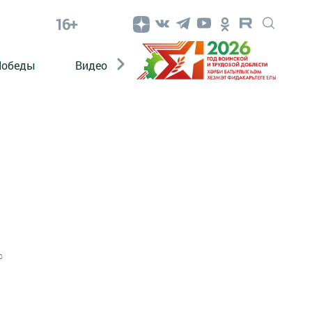
16+
Победы
Видео
Конкурсы
ЭтноДети
0