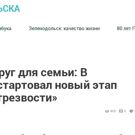
ЬСКА
збука
⁠Зеленодольск: качество жизни
80 лет 
уг для семьи: В
стартовал новый этап
трезвости»
605
0