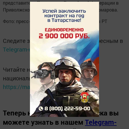
представителя Президента Российской Федерации в
Приволжском федеральном округе Игоря Комарова.
Фото: пресс-служба Министерства культуры РТ
Следите за самым важным и интересным в
Telegram-канале
Татмедиа
Читайте новости Татарстана в
национальном мессенджере MАХ:
https://max.ru/tatmedia
Теперь
новости Зеленодольска вы
можете узнать в нашем
Telegram-