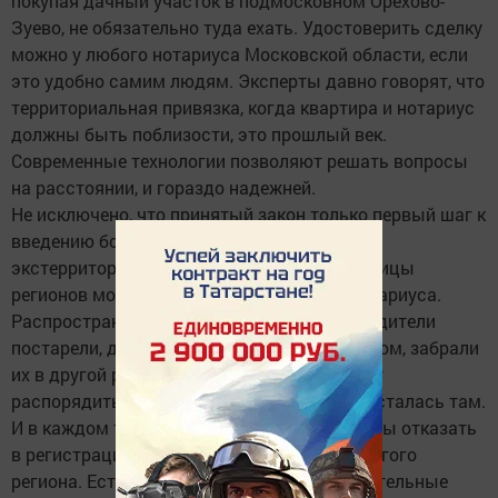
покупая дачный участок в подмосковном Орехово-
Зуево, не обязательно туда ехать. Удостоверить сделку
можно у любого нотариуса Московской области, если
это удобно самим людям. Эксперты давно говорят, что
территориальная привязка, когда квартира и нотариус
должны быть поблизости, это прошлый век.
Современные технологии позволяют решать вопросы
на расстоянии, и гораздо надежней.
Не исключено, что принятый закон только первый шаг к
введению более широкого принципа
экстерриториальности. В идеале даже границы
регионов могут не быть границами для нотариуса.
Распространенная житейская ситуация: родители
постарели, дети, давно покинувшие отчий дом, забрали
их в другой регион. А теперь родители хотят
распорядиться недвижимостью, которая осталась там.
И в каждом таком случае нотариусы должны отказать
в регистрации сделки с имуществом из другого
региона. Естественно, это создает дополнительные