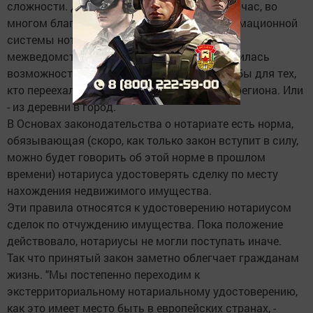
сложности. До сих пор выхода не было. Сейчас, во
многом благодаря развитию Единой информационной
системы нотариата и налаживанию
межведомственного взаимодействия, появилась
возможность проще решать вопросы хотя бы для тех,
кто переехал из города в город в пределах региона. Или
- из деревни в город.
В Основах законодательства о нотариате есть норма,
обязывающая (скоро, как только закон вступит в силу,
можно будет говорить об этой норме в прошлом
времени) нотариуса удостоверять сделку по месту
нахождения недвижимого имущества.
Эти правила относятся к удостоверению нотариусом
сделок по отчуждению имущества. Пока положение
действовало, нотариусы не могли поступать иначе.
Так что принятый закон заметно облегчает гражданам
жизнь. "Мы постепенно переходим к
экстерриториальному нотариальному удостоверению,
как это имеет место быть в европейских странах, -