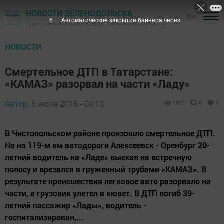
НОВОСТИ ЗЕЛЕНОДОЛЬСКА
16+
5
Автоматическое закрытие баннера через
Газета "Зеленодольская правда" - Зеленодольский район
НОВОСТИ
Смертельное ДТП в Татарстане:
«КАМАЗ» разорвал на части «Ладу»
Автор,
6 июля 2016 - 04:10
1522
0
0
В Чистопольском районе произошло смертельное ДТП.
На на 119-м км автодороги Алексеевск - Оренбург 20-
летний водитель на «Ладе» выехал на встречную
полосу и врезался в груженный трубами «КАМАЗ». В
результате происшествия легковое авто разорвало на
части, а грузовик улетел в кювет. В ДТП погиб 39-
летний пассажир «Лады», водитель -
госпитализирован,...